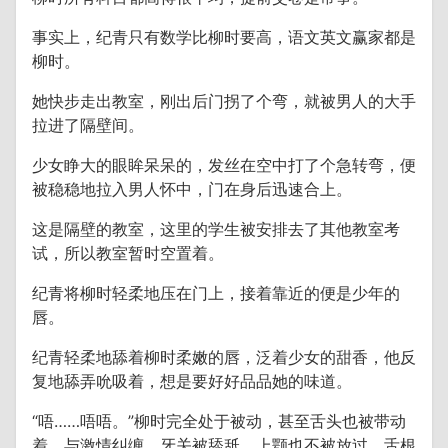
事实上，纪青只有数学比柳时要高，语文英文赢家都是
柳时。
她快步走出教室，刚出后门拐了个弯，就被男人的大手
拉进了隔壁间。
少女睁大的眼眸呆呆的，发丝在空中打了个急转弯，便
被稳稳地拉入男人怀中，门在身后迅速合上。
这是隔壁的教室，这里的学生被安排去了其他教室考
试，所以教室暂时空置着。
纪青将柳时轻柔地压在门上，接着靠近的便是少年的
唇。
纪青轻柔地舔着柳时柔嫩的唇，泛着少女的甜香，他反
复地舔弄吮吸着，想是要好好品品她的味道。
“唔……唔唔。”柳时完全处于被动，甚至舌头也被带动
着，与激情纠缠，牙关被舔舐，上颚也不被放过，舌根