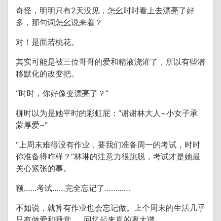
奇怪，明明只有2天没见，怎幺时时看上去漂亮了好
多，那句词怎幺说来着？
对！是面若桃花。
其实可能是被三位哥哥的爱和精液浇灌了，所以有些潜
移默化的改变把。
“时时，你好像变漂亮了？”
柳时以为是她平时的彩虹屁：“谢谢林大人~小女子承
蒙厚爱~”
“上周末难得没有作业，要我们准备周一的考试，时时
你准备得咋样？”林琳的注意力很跳脱，考试才是她最
关心紧张的事。
额……考试……完全忘记了…………
不如说，就算有作业也会忘记做。上个周末的生活几乎
只有做爱和睡觉……回忆起来真的离大谱。