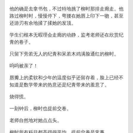
他的确是去拿书包，不过特地挑了柳时那排走廊走。他
路过柳时时，慢慢停下，弯腰在她唇上印下一吻，甚至
还游刃有余地揉了揉她的发顶。
学生们根本无暇理会走廊的动静，监考老师还在欣赏纪
青的卷子。
只留下旁若无人的纪青和呆若木鸡满脸通红的柳时。
呜呜被亲了！
唇瓣上的柔软和少年的温度似乎还留存着，脸上已经不
知道是数学带来的热意还是纪青带来的羞意了。
烧得慌。
一刻钟后，柳时也提前交卷。
老师自然地对她点点头。
柳时所有科目都高得很平均，提前交卷是常事。