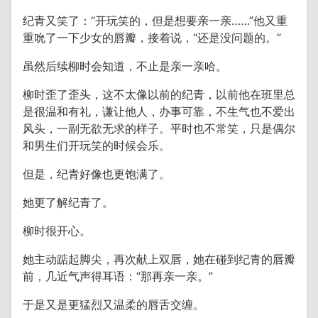
纪青又笑了：“开玩笑的，但是想要亲一亲……”他又重
重吮了一下少女的唇瓣，接着说，“还是没问题的。”
虽然后续柳时会知道，不止是亲一亲哈。
柳时歪了歪头，这不太像以前的纪青，以前他在班里总
是很温和有礼，谦让他人，办事可靠，不生气也不爱出
风头，一副无欲无求的样子。平时也不常笑，只是偶尔
和男生们开玩笑的时候会乐。
但是，纪青好像也更饱满了。
她更了解纪青了。
柳时很开心。
她主动踮起脚尖，再次献上双唇，她在碰到纪青的唇瓣
前，几近气声得耳语：“那再亲一亲。”
于是又是更猛烈又温柔的唇舌交缠。