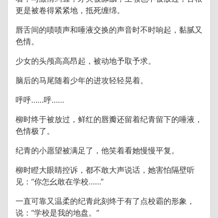
更是被卷得紧紧地，抵死缠绵。
唇舌间的啧啧声和唾液交换的声音时不时响起，黏腻又
色情。
少女的头颅高高昂起，被动地予取予求。
脑后的马尾随着少年的进攻轻轻晃着。
呼呼……呼……
柳时终于被放过，鲜红的唇瓣还留着纪青留下的唾液，
色情极了。
纪青的小愿望被满足了，他笑着看她慢慢平复。
柳时瞪大眼睛控诉，都不敢大声说话，她害怕隔壁听
见：“你怎幺敢在学校……”
一直可靠又温柔的纪青此刻终于有了点校霸的形象，
说：“学校是我的地盘。”