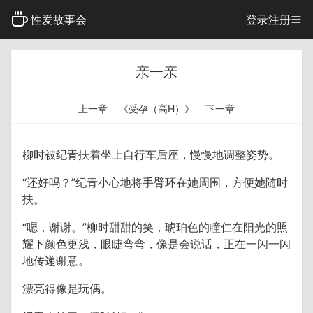
性爱故事会
登录
注册
亲一亲
上一章
《受孕（高H）》
下一章
柳时被纪青扶着坐上自行车后座，慢慢地调整姿势。
“还好吗？”纪青小心地将手臂环在她周围，方便她随时
扶。
“嗯，谢谢。”柳时甜甜的笑，琥珀色的瞳仁在阳光的照
耀下颜色更浅，眼睫弯弯，像是会说话，正在一闪一闪
地传递谢意。
漂亮得像是玩偶。