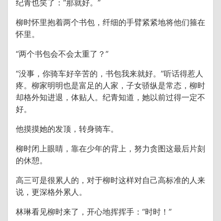
纪青也笑了：“那就好。”
柳时怀里抱着两个书包，纤细的手臂紧紧地将他们箍在
怀里。
“两个书包会不会太重了？”
“没事，你骑车好辛苦的，书包我来就好。”听话得惹人
疼。柳家明明也是富足的人家，子女骄纵是常态，柳时
却格外知进退，体贴人。纪青知道，她以前过得一定不
好。
他摸摸她的发顶，转身骑车。
柳时闭上眼睛，靠在少年的背上，努力贪图这最后片刻
的休憩。
高三可是很累人的，对于柳时这样对自己高标准的人来
说，更深格外累人。
林琳看见柳时来了，开心地挥挥手：“时时！”